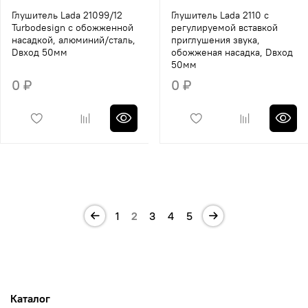
Глушитель Lada 21099/12
Глушитель Lada 2110 с
Turbodesign с обожженной
регулируемой вставкой
насадкой, алюминий/сталь,
приглушения звука,
Dвход 50мм
обожженая насадка, Dвход
50мм
0 ₽
0 ₽
1
2
3
4
5
Каталог