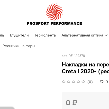
ель
Глушители
Термолента
Альтернативная оптика
Реснички на фары
арт.
RE-129378
Накладки на пер
Creta I 2020- (ре
(0)
В
0 ₽