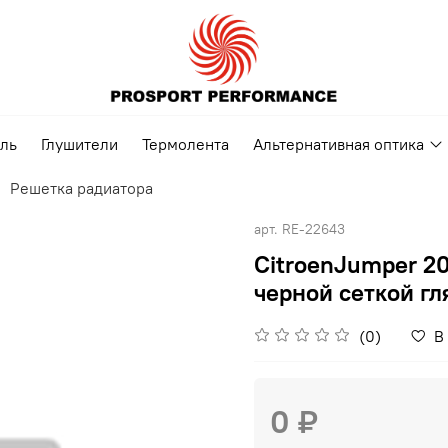
ель
Глушители
Термолента
Альтернативная оптика
Решетка радиатора
арт.
RE-22643
CitroenJumper 2
черной сеткой гл
(0)
В
0 ₽