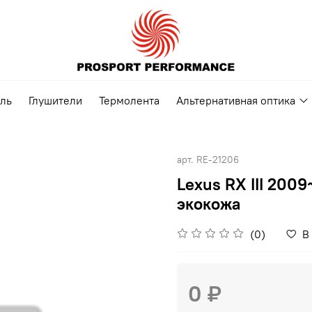
ель
Глушители
Термолента
Альтернативная оптика
арт.
RE-21206
Lexus RX III 2009
экокожа
(0)
В
0 ₽