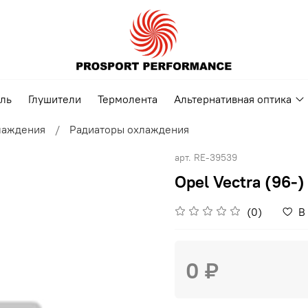
ель
Глушители
Термолента
Альтернативная оптика
лаждения
Радиаторы охлаждения
арт.
RE-39539
Opel Vectra (96-
(0)
В
0 ₽