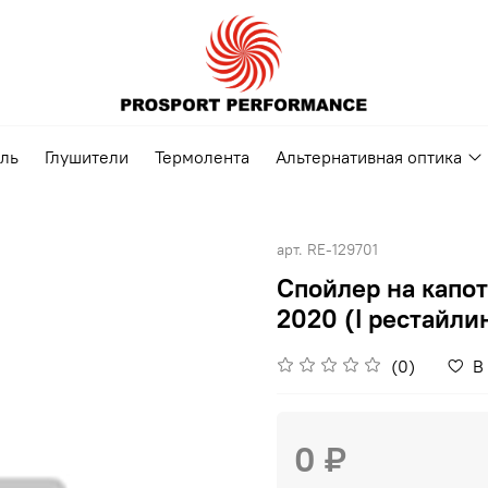
ель
Глушители
Термолента
Альтернативная оптика
арт.
RE-129701
Спойлер на капот
2020 (I рестайли
(0)
В
0 ₽