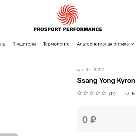
ель
Глушители
Термолента
Альтернативная оптика
арт.
RE-20312
Ssang Yong Kyron
(0)
В
0 ₽