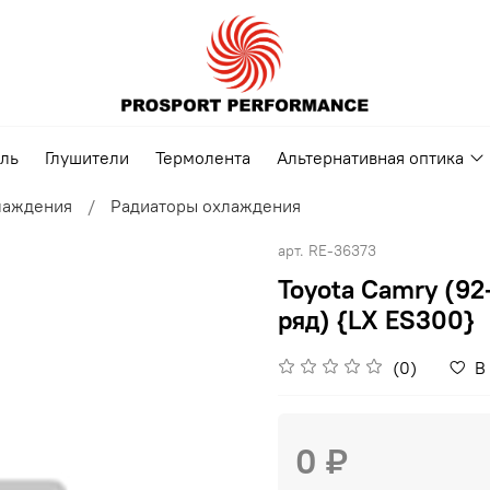
ель
Глушители
Термолента
Альтернативная оптика
лаждения
Радиаторы охлаждения
арт.
RE-36373
Toyota Camry (92-
ряд) {LX ES300}
(0)
В
0 ₽