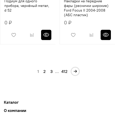
Подиум для одного
Накладки на передние
прибора, чернёный метал,
фары (реснички широкие)
d 52
Ford Focus II 2004-2008
(АБС пластик)
0 ₽
0 ₽
1
2
3
…
412
Каталог
О компании