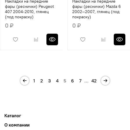
Накладки на передние
Накладки на передние
фары (реснички) Peugeot
фары (реснички) Mazda 6
407 2004-2010, глянец
2002—2007, глянец (под
(под покраску)
покраску)
0 ₽
0 ₽
1
2
3
4
5
6
7
…
42
Каталог
О компании