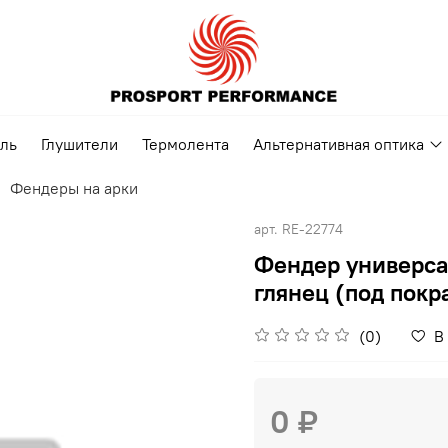
ель
Глушители
Термолента
Альтернативная оптика
Фендеры на арки
арт.
RE-22774
Фендер универса
глянец (под покр
(0)
В
0 ₽