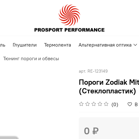
ель
Глушители
Термолента
Альтернативная оптика
Тюнинг пороги и обвесы
арт.
RE-123149
Пороги Zodiak Mi
(Стеклопластик)
(0)
В
0 ₽