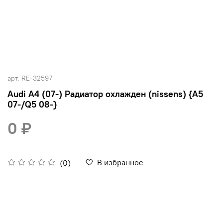
арт.
RE-32597
Audi A4 (07-) Радиатор охлажден (nissens) {A5
07-/Q5 08-}
0 ₽
В избранное
(0)