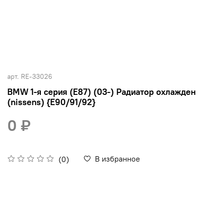
арт.
RE-33026
BMW 1-я серия (E87) (03-) Радиатор охлажден
(nissens) {E90/91/92}
0 ₽
В избранное
(0)