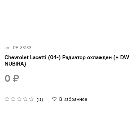
арт.
RE-36133
Chevrolet Lacetti (04-) Радиатор охлажден {+ DW
NUBIRA}
0 ₽
В избранное
(0)