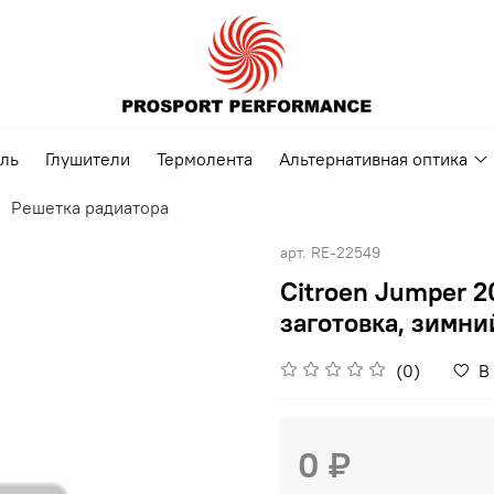
ель
Глушители
Термолента
Альтернативная оптика
Решетка радиатора
арт.
RE-22549
Citroen Jumper 2
заготовка, зимни
(0)
В
0 ₽