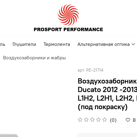
ель
Глушители
Термолента
Альтернативная оптика
Воздухозаборники и жабры
арт.
RE-21714
Воздухозаборник 
Ducato 2012 -201
L1H2, L2H1, L2H2,
(под покраску)
(0)
В