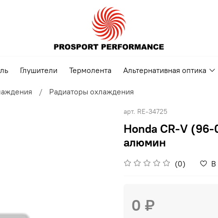
ель
Глушители
Термолента
Альтернативная оптика
лаждения
Радиаторы охлаждения
арт.
RE-34725
Honda CR-V (96-0
алюмин
(0)
В
0 ₽