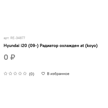
арт.
RE-34877
Hyundai i20 (09-) Радиатор охлажден at (koyo)
0 ₽
В избранное
(0)