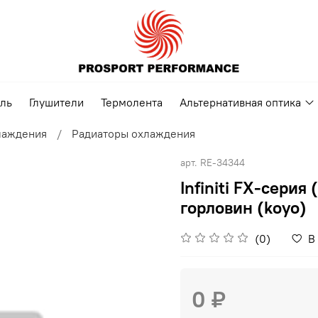
ель
Глушители
Термолента
Альтернативная оптика
лаждения
Радиаторы охлаждения
арт.
RE-34344
Infiniti FX-серия
горловин (koyo)
(0)
В
0 ₽