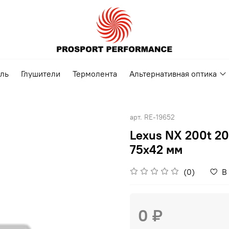
ель
Глушители
Термолента
Альтернативная оптика
арт.
RE-19652
Lexus NX 200t 20
75х42 мм
(0)
В
0 ₽