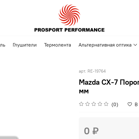
ель
Глушители
Термолента
Альтернативная оптика
арт.
RE-19764
Mazda CX-7 Порог
мм
(0)
В
0 ₽