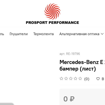
ель
Глушители
Термолента
Альтернативная оптика
арт.
RE-19796
Mercedes-Benz E 
бампер (лист)
(0)
В
0 ₽