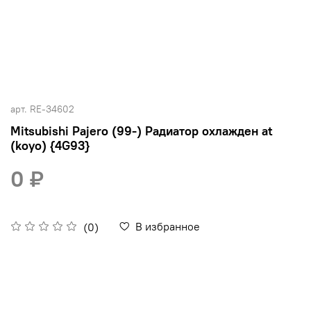
арт.
RE-34602
Mitsubishi Pajero (99-) Радиатор охлажден at
(koyo) {4G93}
0 ₽
В избранное
(0)