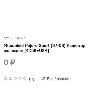
арт.
RE-34925
Mitsubishi Pajero Sport (97-03) Радиатор
охлажден {4D56+USA}
0 ₽
В избранное
(0)