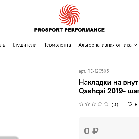
ель
Глушители
Термолента
Альтернативная оптика
арт.
RE-129505
Накладки на внут
Qashqai 2019- ша
(0)
В
0 ₽