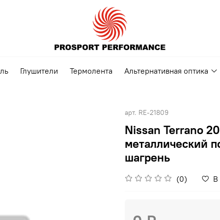
ель
Глушители
Термолента
Альтернативная оптика
арт.
RE-21809
Nissan Terrano 20
металлический по
шагрень
(0)
В