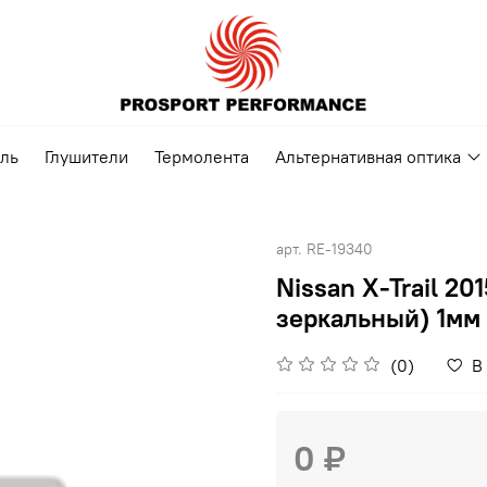
ель
Глушители
Термолента
Альтернативная оптика
арт.
RE-19340
Nissan X-Trail 20
зеркальный) 1мм
(0)
В
0 ₽