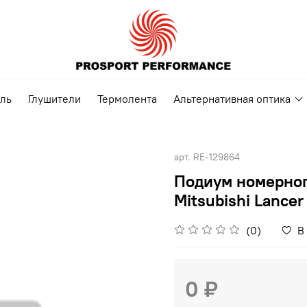
ель
Глушители
Термолента
Альтернативная оптика
арт.
RE-129864
Подиум номерного
Mitsubishi Lancer
(0)
В
0 ₽