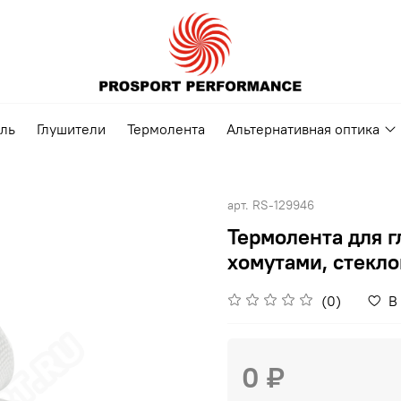
ель
Глушители
Термолента
Альтернативная оптика
арт.
RS-129946
Термолента для 
хомутами, стекло
(0)
В
0 ₽