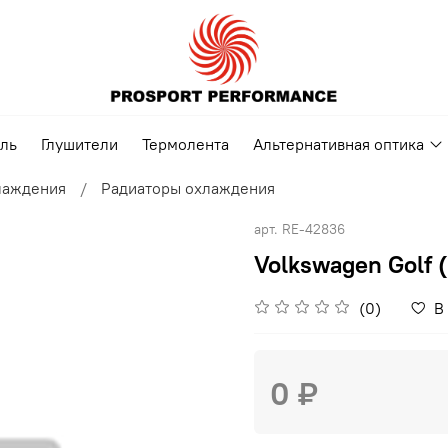
ель
Глушители
Термолента
Альтернативная оптика
лаждения
Радиаторы охлаждения
арт.
RE-42836
Volkswagen Golf 
(0)
В
0 ₽